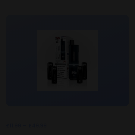
£
11.99
–
£
49.99